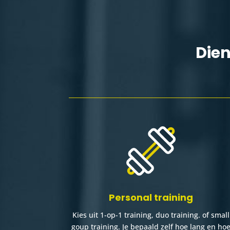
Dien
Personal training
Kies uit 1-op-1 training, duo training. of small
goup training. Je bepaald zelf hoe lang en ho