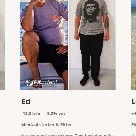
Ed
-12,3 kilo – 9,2% vet
+
Mentaal sterker & Fitter
Fi
Na een goed gesprek met Tom besloten mijn
Ik