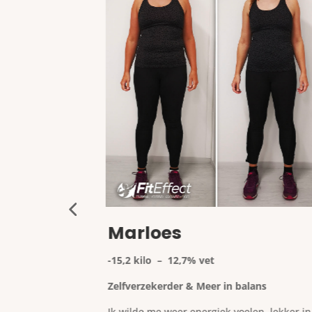
Marloes
t
-15,2 kilo – 12,7% vet
Zelfverzekerder & Meer in balans
m de spiegel
Ik wilde me weer energiek voelen, lekker in