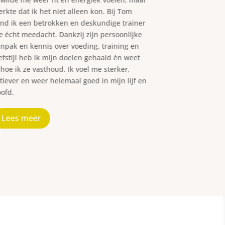
rkte dat ik het niet alleen kon. Bij Tom
kennismaking
nd ik een betrokken en deskundige trainer
bespraken we 
e écht meedacht. Dankzij zijn persoonlijke
plan. Tom is be
npak en kennis over voeding, training en
en geeft concre
efstijl heb ik mijn doelen gehaald én weet
begeleiding b
 hoe ik ze vasthoud. Ik voel me sterker,
en voelen we o
tiever en weer helemaal goed in mijn lijf en
nu zelfstandig
ofd.
Precies wat w
Lees meer
Lees meer