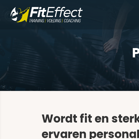
P
Wordt fit en ster
ervaren personal