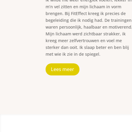
 dat gaf me
m’n vel zitten en mijn lichaam in vorm
iningen en
brengen. Bij FitEffect kreeg ik precies de
aam zichtbaar.
begeleiding die ik nodig had. De trainingen
t veel beter in
waren persoonlijk, haalbaar en motiverend
at mijn vrouw
Mijn lichaam werd zichtbaar strakker, ik
k ben trots op
kreeg meer zelfvertrouwen en voel me
g steeds met
sterker dan ooit. Ik slaap beter en ben blij
met wie ik zie in de spiegel.
Lees meer