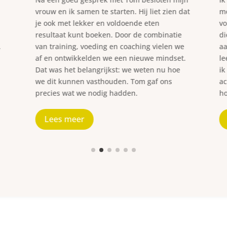
vrouw en ik samen te starten. Hij liet zien dat
me
je ook met lekker en voldoende eten
vo
resultaat kunt boeken. Door de combinatie
di
.
van training, voeding en coaching vielen we
aa
af en ontwikkelden we een nieuwe mindset.
le
Dat was het belangrijkst: we weten nu hoe
ik
we dit kunnen vasthouden. Tom gaf ons
ac
precies wat we nodig hadden.
ho
Lees meer