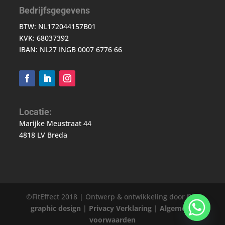
Bedrijfsgegevens
BTW: NL172044157B01
KVK: 68037392
IBAN: NL27 INGB 0007 6776 66
Locatie:
Marijke Meustraat 44
4818 LV Breda
©FitEffect 2018 | Ontwerp & ontwikkeling door
JVD
graphic design
|
Privacy Verklaring
|
Algemene
voorwaarden